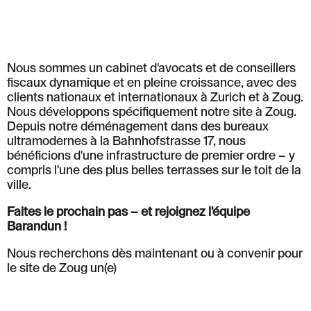
Associée
Nous sommes un cabinet d'avocats et de conseillers
Compétences
fiscaux dynamique et en pleine croissance, avec des
clients nationaux et internationaux à Zurich et à Zoug.
Équipe
Nous développons spécifiquement notre site à Zoug.
Depuis notre déménagement dans des bureaux
Actualités et
ultramodernes à la Bahnhofstrasse 17, nous
bénéficions d'une infrastructure de premier ordre – y
Insights
compris l'une des plus belles terrasses sur le toit de la
ville.
À propos de nous
Faites le prochain pas – et rejoignez l'équipe
Carrière
Barandun !
Nous recherchons dès maintenant ou à convenir pour
le site de Zoug un(e)
Contact Zurich