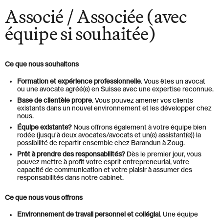
Associé / Associée (avec
Löwenstrasse 1
8001 Zurich
équipe si souhaitée)
T: +41 44 266 56 56
F: +41 44 266 56 66
M: zh@barandun-law.ch
Contact Zoug
Ce que nous souhaitons
Bahnhofstrasse 17
6300 Zoug
Formation et expérience professionnelle
. Vous êtes un avocat
T: +41 41 349 56 56
ou une avocate agréé(e) en Suisse avec une expertise reconnue.
F: +41 41 349 56 66
Base de clientèle propre
. Vous pouvez amener vos clients
M: zg@barandun-law.ch
existants dans un nouvel environnement et les développer chez
nous.
Équipe existante?
Nous offrons également à votre équipe bien
rodée (jusqu'à deux avocates/avocats et un(e) assistant(e)) la
PROTECTION DES DONNÉES
LINKEDIN
possibilité de repartir ensemble chez Barandun à Zoug.
Prêt à prendre des responsabilités?
Dès le premier jour, vous
pouvez mettre à profit votre esprit entrepreneurial, votre
capacité de communication et votre plaisir à assumer des
responsabilités dans notre cabinet.
Ce que nous vous offrons
Environnement de travail personnel et collégial
. Une équipe