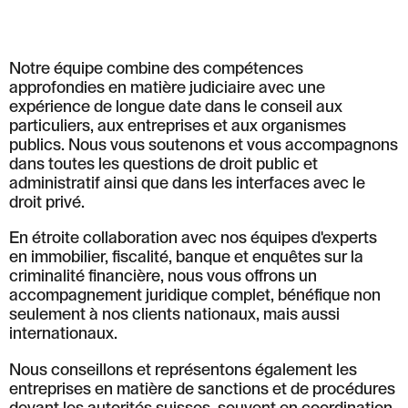
Löwenstrasse 1
8001 Zurich
T: +41 44 266 56 56
Notre équipe combine des compétences
F: +41 44 266 56 66
approfondies en matière judiciaire avec une
M: zh@barandun-law.ch
expérience de longue date dans le conseil aux
Contact Zoug
particuliers, aux entreprises et aux organismes
Bahnhofstrasse 17
publics. Nous vous soutenons et vous accompagnons
6300 Zoug
dans toutes les questions de droit public et
T: +41 41 349 56 56
F: +41 41 349 56 66
administratif ainsi que dans les interfaces avec le
M: zg@barandun-law.ch
droit privé.
En étroite collaboration avec nos équipes d'experts
en immobilier, fiscalité, banque et enquêtes sur la
PROTECTION DES DONNÉES
LINKEDIN
criminalité financière, nous vous offrons un
accompagnement juridique complet, bénéfique non
seulement à nos clients nationaux, mais aussi
internationaux.
Nous conseillons et représentons également les
entreprises en matière de sanctions et de procédures
devant les autorités suisses, souvent en coordination