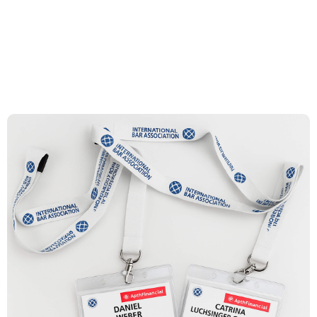
und
droit financier
Events
international de
l'IBA à Oslo
Compétences
Équipe
Actualités et
Insights
À propos de nous
Carrière
Contact Zurich