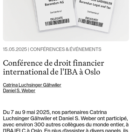
Löwenstrasse 1
8001 Zurich
T: +41 44 266 56 56
F: +41 44 266 56 66
M: zh@barandun-law.ch
Contact Zoug
Bahnhofstrasse 17
6300 Zoug
15.05.2025 | CONFÉRENCES & ÉVÉNEMENTS
T: +41 41 349 56 56
F: +41 41 349 56 66
Conférence de droit financier
M: zg@barandun-law.ch
international de l'IBA à Oslo
Catrina Luchsinger Gähwiler
PROTECTION DES DONNÉES
LINKEDIN
Daniel S. Weber
Du 7 au 9 mai 2025, nos partenaires Catrina
Luchsinger Gähwiler et Daniel S. Weber ont participé,
avec environ 300 autres collègues du monde entier, à
l'IBA IFLC à Oslo. En plus d'assister à divers panels, ils