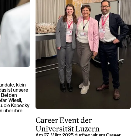
ndate, klein
as ist unsere
. Bei den
fan Wiesli,
Lucie Kopecky
n über ihre
Career Event der
Universität Luzern
Am 27. März 2025 durften wir am Career