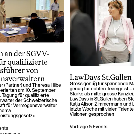
Kontakt Zürich
Löwenstrasse 1
8001 Zürich
n an der SGVV-
T: +41 44 266 56 56
r qualifizierte
F: +41 44 266 56 66
sführer von
M: zh@barandun-law.ch
LawDays St.Gallen
nsverwaltern
Kontakt Zug
Bahnhofstrasse 17
Gross genug für spannende Ma
r (Partner) und Theresa Hilbe
genug für echten Teamgeist – d
6300 Zug
eferierten am 10. September
Stärke als mittelgrosse Kanzlei
 Tagung für qualifizierte
T: +41 41 349 56 56
LawDays in St.Gallen haben Ste
walter der Schweizerische
Katja Alison Zimmermann und 
F: +41 41 349 56 66
ft für Vermögensverwalter
letzte Woche mit vielen Talente
Thema
M: zg@barandun-law.ch
Visionen gesprochen
leistungsgesetz».
Vorträge & Events
ents
nanzwesen