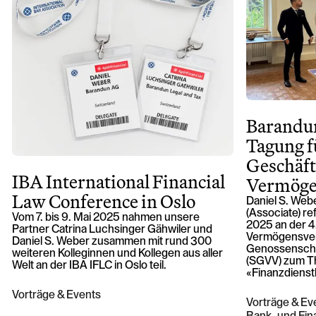
Barandu
Tagung fü
Geschäft
IBA International Financial
Vermöge
Law Conference in Oslo
Daniel S. Webe
(Associate) r
Vom 7. bis 9. Mai 2025 nahmen unsere
2025 an der 4.
Partner Catrina Luchsinger Gähwiler und
Vermögensver
Daniel S. Weber zusammen mit rund 300
Genossenscha
weiteren Kolleginnen und Kollegen aus aller
(SGVV) zum 
Welt an der IBA IFLC in Oslo teil.
«Finanzdienst
Vorträge & Events
Vorträge & Ev
Bank- und Fi