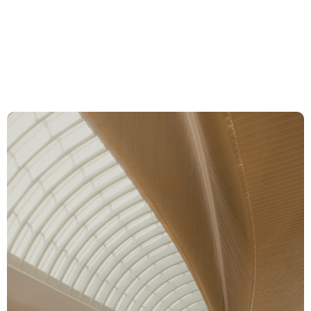
Art. 52d, 52e, 91, 98
BVG
Expertise
Team
News & Insights
About us
Career
Contact Zurich
Löwenstrasse 1
8001 Zurich