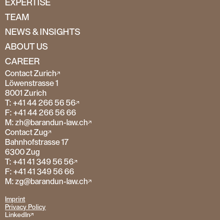
EXPERTISE
TEAM
NEWS & INSIGHTS
ABOUT US
CAREER
Contact Zurich
Löwenstrasse 1
8001 Zurich
T: +41 44 266 56 56
F: +41 44 266 56 66
M: zh@barandun-law.ch
Contact Zug
Bahnhofstrasse 17
6300 Zug
T: +41 41 349 56 56
F: +41 41 349 56 66
M: zg@barandun-law.ch
Imprint
Privacy Policy
LinkedIn