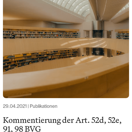
T: +41 44 266 56 56
F: +41 44 266 56 66
M: zh@barandun-law.ch
Contact Zug
Bahnhofstrasse 17
6300 Zug
T: +41 41 349 56 56
F: +41 41 349 56 66
M: zg@barandun-law.ch
DATA PROTECTION
LINKEDIN
29.04.2021 | Publikationen
Kommentierung der Art. 52d, 52e,
91, 98 BVG