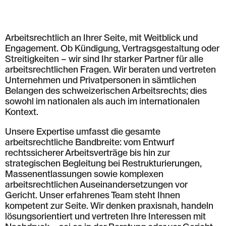
T: +41 44 266 56 56
F: +41 44 266 56 66
M: zh@barandun-law.ch
Arbeitsrechtlich an Ihrer Seite, mit Weitblick und
Kontakt Zug
Bahnhofstrasse 17
Engagement. Ob Kündigung, Vertragsgestaltung oder
6300 Zug
Streitigkeiten – wir sind Ihr starker Partner für alle
T: +41 41 349 56 56
arbeitsrechtlichen Fragen. Wir beraten und vertreten
F: +41 41 349 56 66
Unternehmen und Privatpersonen in sämtlichen
M: zg@barandun-law.ch
Belangen des schweizerischen Arbeitsrechts; dies
sowohl im nationalen als auch im internationalen
Kontext.
DATENSCHUTZ
LINKEDIN
Unsere Expertise umfasst die gesamte
arbeitsrechtliche Bandbreite: vom Entwurf
rechtssicherer Arbeitsverträge bis hin zur
strategischen Begleitung bei Restrukturierungen,
Massenentlassungen sowie komplexen
arbeitsrechtlichen Auseinandersetzungen vor
Gericht. Unser erfahrenes Team steht Ihnen
kompetent zur Seite. Wir denken praxisnah, handeln
lösungsorientiert und vertreten Ihre Interessen mit