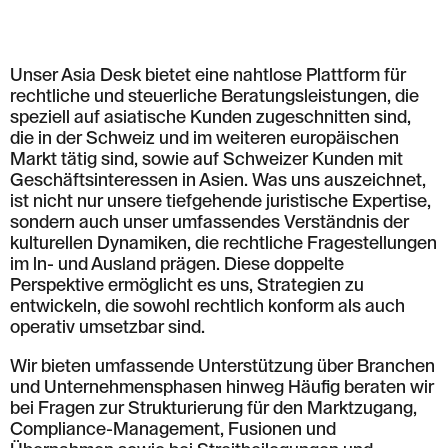
T: +41 44 266 56 56
F: +41 44 266 56 66
M: zh@barandun-law.ch
Unser Asia Desk bietet eine nahtlose Plattform für
Kontakt Zug
Bahnhofstrasse 17
rechtliche und steuerliche Beratungsleistungen, die
6300 Zug
speziell auf asiatische Kunden zugeschnitten sind,
T: +41 41 349 56 56
die in der Schweiz und im weiteren europäischen
F: +41 41 349 56 66
Markt tätig sind, sowie auf Schweizer Kunden mit
M: zg@barandun-law.ch
Geschäftsinteressen in Asien. Was uns auszeichnet,
ist nicht nur unsere tiefgehende juristische Expertise,
sondern auch unser umfassendes Verständnis der
kulturellen Dynamiken, die rechtliche Fragestellungen
DATENSCHUTZ
LINKEDIN
im ln- und Ausland prägen. Diese doppelte
Perspektive ermöglicht es uns, Strategien zu
entwickeln, die sowohl rechtlich konform als auch
operativ umsetzbar sind.
Wir bieten umfassende Unterstützung über Branchen
und Unternehmensphasen hinweg Häufig beraten wir
bei Fragen zur Strukturierung für den Marktzugang,
Compliance-Management, Fusionen und