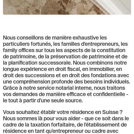
Löwenstrasse 1
8001 Zurich
T: +41 44 266 56 56
F: +41 44 266 56 66
M: zh@barandun-law.ch
Contact Zoug
Nous conseillons de manière exhaustive les
Bahnhofstrasse 17
particuliers fortunés, les familles d'entrepreneurs, les
6300 Zoug
family offices sur tous les aspects de la constitution
T: +41 41 349 56 56
de patrimoine, de la préservation de patrimoine et de
F: +41 41 349 56 66
la planification successorale. Nous combinons notre
M: zg@barandun-law.ch
longue expérience en droit fiscal, en immobilier, en
droit des successions et en droit des fondations avec
une compréhension profonde des besoins individuels.
PROTECTION DES DONNÉES
LINKEDIN
Grâce à notre service notarial interne, nous traitons
vos demandes de manière efficace et confidentielle -
le tout à partir d'une seule source.
Vous souhaitez établir votre résidence en Suisse ?
Nous sommes là pour vous aider - que ce soit dans le
cadre de la taxation forfaitaire, de l'établissement de
résidence en tant qu'entrepreneur ou cadre avec