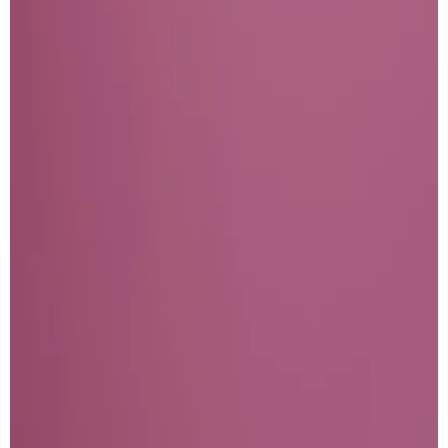
Löwenstrasse 1
8001 Zurich
T: +41 44 266 56 56
F: +41 44 266 56 66
M: zh@barandun-law.ch
Contact Zoug
Bahnhofstrasse 17
6300 Zoug
T: +41 41 349 56 56
F: +41 41 349 56 66
M: zg@barandun-law.ch
PROTECTION DES DONNÉES
LINKEDIN