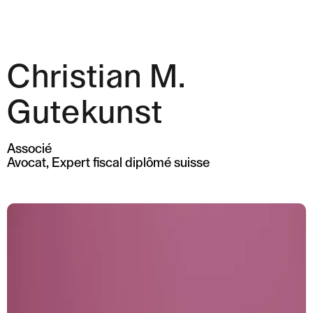
Gutekunst
Christian M.
Compétences
Équipe
Gutekunst
Actualités et
Associé
Insights
Avocat, Expert fiscal diplômé suisse
À propos de nous
Carrière
Contact Zurich