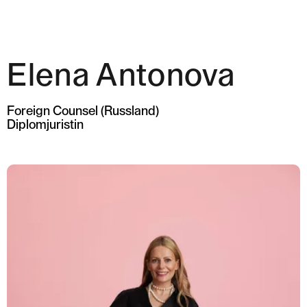
Elena Antonova
Expertise
Team
Foreign Counsel (Russland)
Diplomjuristin
News & Insights
Über uns
Karriere
Kontakt Zürich
Löwenstrasse 1
8001 Zürich