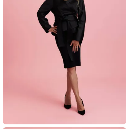
T: +41 44 266 56 56
F: +41 44 266 56 66
M: zh@barandun-law.ch
Kontakt Zug
Bahnhofstrasse 17
6300 Zug
T: +41 41 349 56 56
F: +41 41 349 56 66
M: zg@barandun-law.ch
DATENSCHUTZ
LINKEDIN