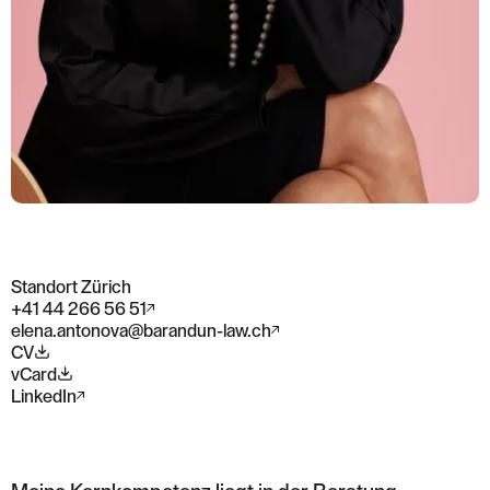
Standort Zürich
+41 44 266 56 51
elena.antonova@barandun-law.ch
CV
vCard
LinkedIn