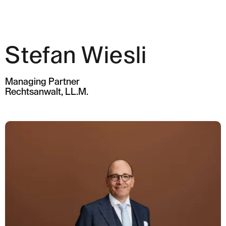
Stefan Wiesli
Expertise
Team
Managing Partner
Rechtsanwalt, LL.M.
News & Insights
Über uns
Karriere
Kontakt Zürich
Löwenstrasse 1
8001 Zürich