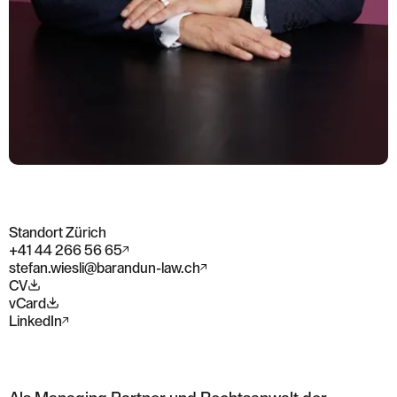
Standort Zürich
+41 44 266 56 65
stefan.wiesli@barandun-law.ch
CV
vCard
LinkedIn