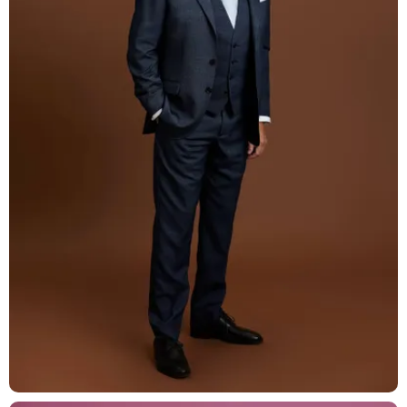
T: +41 44 266 56 56
F: +41 44 266 56 66
M: zh@barandun-law.ch
Kontakt Zug
Bahnhofstrasse 17
6300 Zug
T: +41 41 349 56 56
F: +41 41 349 56 66
M: zg@barandun-law.ch
DATENSCHUTZ
LINKEDIN