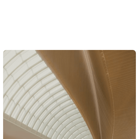
15 BPG (Lohn)
Expertise
Team
News & Insights
About us
Career
Contact Zurich
Löwenstrasse 1
8001 Zurich