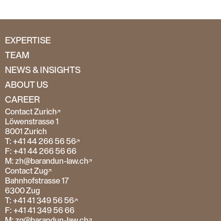
EXPERTISE
TEAM
NEWS & INSIGHTS
ABOUT US
CAREER
Contact Zurich
Löwenstrasse 1
8001 Zurich
T: +41 44 266 56 56
F: +41 44 266 56 66
M: zh@barandun-law.ch
Contact Zug
Bahnhofstrasse 17
6300 Zug
T: +41 41 349 56 56
F: +41 41 349 56 66
M: zg@barandun-law.ch