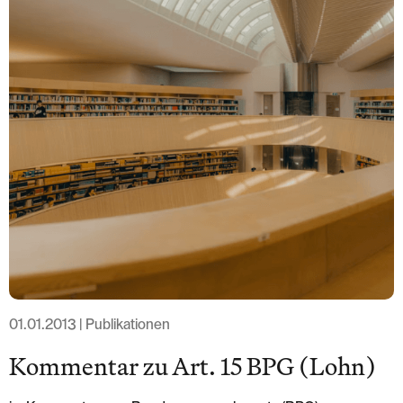
T: +41 44 266 56 56
F: +41 44 266 56 66
M: zh@barandun-law.ch
Contact Zug
Bahnhofstrasse 17
6300 Zug
T: +41 41 349 56 56
F: +41 41 349 56 66
M: zg@barandun-law.ch
DATA PROTECTION
LINKEDIN
01.01.2013 | Publikationen
Kommentar zu Art. 15 BPG (Lohn)