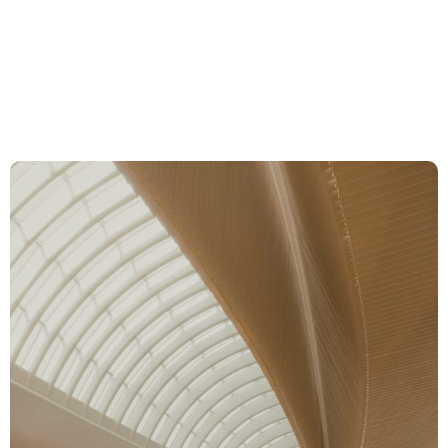
Einspracheverfahren / § 2
Stellungnahme im
Veranlagungsverfahren –
Auflageantwort
Expertise
Team
News & Insights
About us
Career
Contact Zurich
Löwenstrasse 1
8001 Zurich