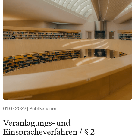
T: +41 44 266 56 56
F: +41 44 266 56 66
M: zh@barandun-law.ch
Contact Zug
Bahnhofstrasse 17
6300 Zug
T: +41 41 349 56 56
F: +41 41 349 56 66
M: zg@barandun-law.ch
DATA PROTECTION
LINKEDIN
01.07.2022 | Publikationen
Veranlagungs- und
Einspracheverfahren / § 2