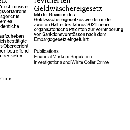
etz
revidierten
Geldwäschereigesetz
Zürich musste
gsverfahrens
Mit der Revision des
tsgerichts
Geldwäschereigesetzes werden in der
dem es
zweiten Hälfte des Jahres 2026 neue
rdentliche
organisatorische Pflichten zur Verhinderung
von Sanktionsverstössen nach dem
) aufzuheben
Embargogesetz eingeführt.
ich bestätigte
as Obergericht
gen betreffend
Publications
eben seien.
Financial Markets Regulation
Investigations and White Collar Crime
r Crime