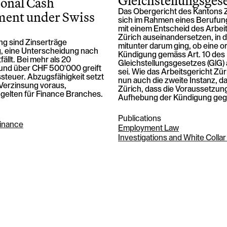
Gleichstellungsges
ional Cash
ent under Swiss
Das Obergericht des Kantons 
sich im Rahmen eines Berufun
mit einem Entscheid des Arbei
Zürich auseinandersetzen, in 
ng sind Zinserträge
mitunter darum ging, ob eine o
ig, eine Unterscheidung nach
Kündigung gemäss Art. 10 des
fällt. Bei mehr als 20
Gleichstellungsgesetzes (GlG
und über CHF 500'000 greift
sei. Wie das Arbeitsgericht Zür
teuer. Abzugsfähigkeit setzt
nun auch die zweite Instanz, d
Verzinsung voraus,
Zürich, dass die Voraussetzun
gelten für Finance Branches.
Aufhebung der Kündigung geg
Publications
Finance
Employment Law
Investigations and White Colla