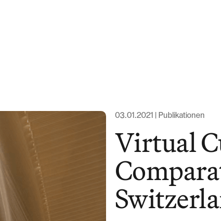
Expertise
Team
News & Ins
03.01.2021 | Publikationen
Virtual C
About us
Comparat
Career
Switzerl