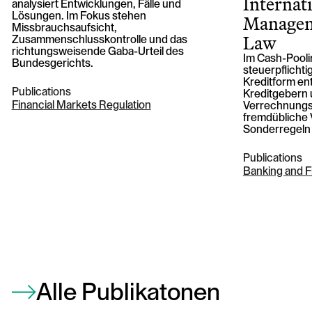
Internat
analysiert Entwicklungen, Fälle und
Managem
Lösungen. Im Fokus stehen
Missbrauchsaufsicht,
Law
Zusammenschlusskontrolle und das
richtungsweisende Gaba-Urteil des
Im Cash-Pooli
Bundesgerichts.
steuerpflicht
Kreditform ent
Publications
Kreditgebern 
Financial Markets Regulation
Verrechnungss
fremdübliche 
Sonderregeln 
Publications
Banking and 
Alle Publikatonen