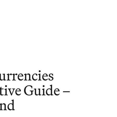
ights
urrencies
ive Guide –
and