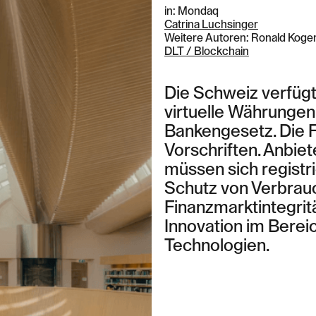
in: Mondaq
Catrina Luchsinger
Weitere Autoren: Ronald Koge
DLT / Blockchain
Contact Zurich
Die Schweiz verfügt
Löwenstrasse 1
virtuelle Währunge
8001 Zurich
T: +41 44 266 56 56
Bankengesetz. Die 
F: +41 44 266 56 66
Vorschriften. Anbiet
M: zh@barandun-law.ch
müssen sich registrie
Contact Zug
Schutz von Verbrauc
Bahnhofstrasse 17
Finanzmarktintegritä
6300 Zug
Innovation im Berei
T: +41 41 349 56 56
Technologien.
F: +41 41 349 56 66
M: zg@barandun-law.ch