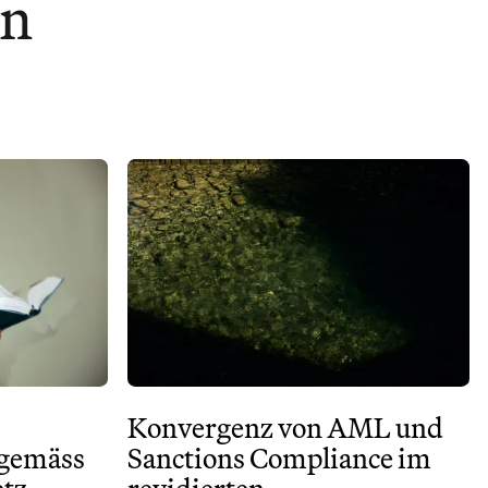
en
Konvergenz von AML und
 gemäss
Sanctions Compliance im