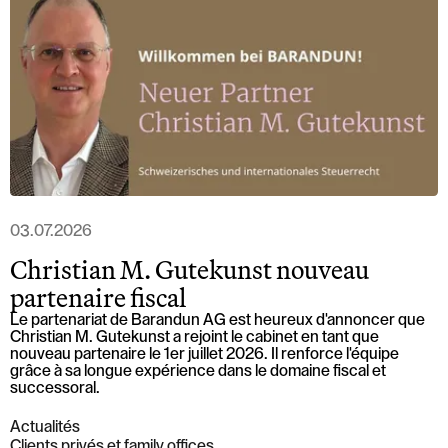
Löwenstrasse 1
8001 Zurich
T: +41 44 266 56 56
F: +41 44 266 56 66
M: zh@barandun-law.ch
Contact Zoug
Bahnhofstrasse 17
6300 Zoug
T: +41 41 349 56 56
F: +41 41 349 56 66
M: zg@barandun-law.ch
03.07.2026
Christian M. Gutekunst nouveau
partenaire fiscal
PROTECTION DES DONNÉES
LINKEDIN
Le partenariat de Barandun AG est heureux d'annoncer que
Christian M. Gutekunst a rejoint le cabinet en tant que
nouveau partenaire le 1er juillet 2026. Il renforce l'équipe
grâce à sa longue expérience dans le domaine fiscal et
successoral.
Actualités
Clients privés et family offices