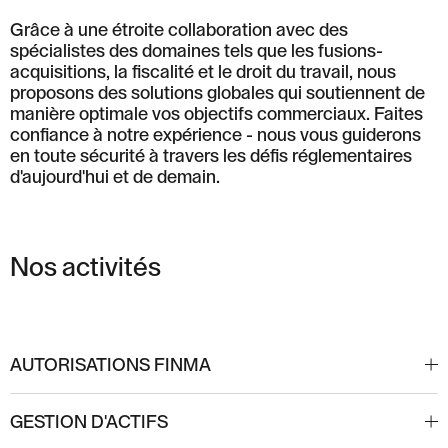
Grâce à une étroite collaboration avec des
spécialistes des domaines tels que les fusions-
acquisitions, la fiscalité et le droit du travail, nous
proposons des solutions globales qui soutiennent de
manière optimale vos objectifs commerciaux. Faites
confiance à notre expérience - nous vous guiderons
en toute sécurité à travers les défis réglementaires
d'aujourd'hui et de demain.
Nos activités
AUTORISATIONS FINMA
En vue de l'obtention d'une licence en tant que
GESTION D'ACTIFS
banque, société de valeurs mobilières, gestionnaire de
patrimoine ou société de gestion de fonds, de