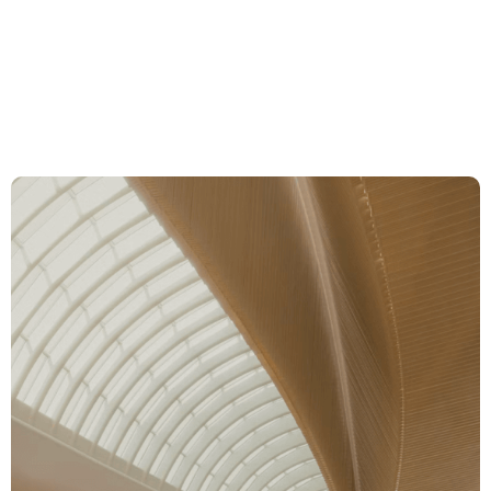
den Internationalen
Rechnungslegungsstanda
IFRS (IAS 24)
Compétences
Équipe
Actualités et
Insights
À propos de nous
Carrière
Contact Zurich