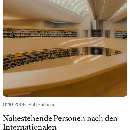
Löwenstrasse 1
8001 Zurich
T: +41 44 266 56 56
F: +41 44 266 56 66
M: zh@barandun-law.ch
Contact Zoug
Bahnhofstrasse 17
6300 Zoug
T: +41 41 349 56 56
F: +41 41 349 56 66
M: zg@barandun-law.ch
PROTECTION DES DONNÉES
LINKEDIN
01.10.2008 | Publikationen
Nahestehende Personen nach den
Internationalen