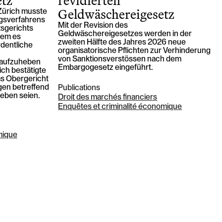
etz
revidierten
Geldwäschereigesetz
Zürich musste
gsverfahrens
Mit der Revision des
tsgerichts
Geldwäschereigesetzes werden in der
dem es
zweiten Hälfte des Jahres 2026 neue
rdentliche
organisatorische Pflichten zur Verhinderung
von Sanktionsverstössen nach dem
) aufzuheben
Embargogesetz eingeführt.
ich bestätigte
as Obergericht
gen betreffend
Publications
eben seien.
Droit des marchés financiers
Enquêtes et criminalité économique
mique