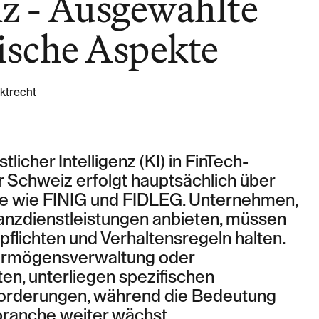
nz - Ausgewählte
ische Aspekte
rktrecht
licher Intelligenz (KI) in FinTech-
 Schweiz erfolgt hauptsächlich über
 wie FINIG und FIDLEG. Unternehmen,
nanzdienstleistungen anbieten, müssen
pflichten und Verhaltensregeln halten.
Vermögensverwaltung oder
en, unterliegen spezifischen
forderungen, während die Bedeutung
zbranche weiter wächst.