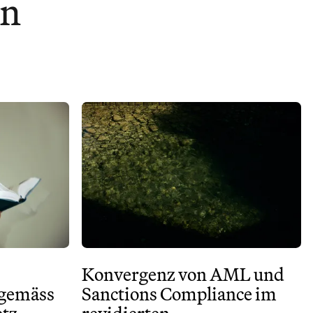
en
Konvergenz von AML und
 gemäss
Sanctions Compliance im