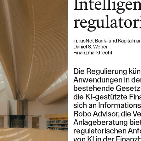
Intellige
regulator
Contact Zurich
in: iusNet Bank- und Kapitalma
Löwenstrasse 1
Daniel S. Weber
8001 Zurich
Finanzmarktrecht
T: +41 44 266 56 56
F: +41 44 266 56 66
Die Regulierung künst
M: zh@barandun-law.ch
Anwendungen in der
Contact Zoug
Bahnhofstrasse 17
bestehende Gesetze
6300 Zoug
die KI-gestützte Fi
T: +41 41 349 56 56
sich an Informations
F: +41 41 349 56 66
Robo Advisor, die 
M: zg@barandun-law.ch
Anlageberatung biet
regulatorischen An
von KI in der Finan