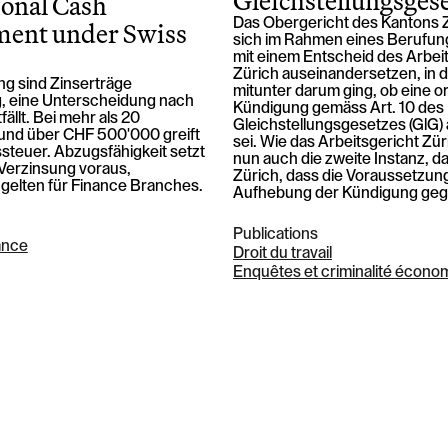
Gleichstellungsges
ional Cash
ent under Swiss
Das Obergericht des Kantons 
sich im Rahmen eines Berufun
mit einem Entscheid des Arbei
Zürich auseinandersetzen, in 
ng sind Zinserträge
mitunter darum ging, ob eine o
ig, eine Unterscheidung nach
Kündigung gemäss Art. 10 des
fällt. Bei mehr als 20
Gleichstellungsgesetzes (GlG
und über CHF 500'000 greift
sei. Wie das Arbeitsgericht Zür
teuer. Abzugsfähigkeit setzt
nun auch die zweite Instanz, d
Verzinsung voraus,
Zürich, dass die Voraussetzun
gelten für Finance Branches.
Aufhebung der Kündigung geg
Publications
ance
Droit du travail
Enquêtes et criminalité écono