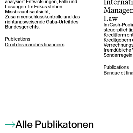
Internat
analysiert Entwicklungen, Fälle und
Managem
Lösungen. Im Fokus stehen
Missbrauchsaufsicht,
Law
Zusammenschlusskontrolle und das
richtungsweisende Gaba-Urteil des
Im Cash-Pooli
Bundesgerichts.
steuerpflicht
Kreditform ent
Publications
Kreditgebern 
Droit des marchés financiers
Verrechnungss
fremdübliche 
Sonderregeln 
Publications
Banque et fin
Alle Publikatonen