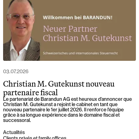
Löwenstrasse 1
8001 Zurich
T: +41 44 266 56 56
F: +41 44 266 56 66
M: zh@barandun-law.ch
Contact Zoug
Bahnhofstrasse 17
6300 Zoug
T: +41 41 349 56 56
F: +41 41 349 56 66
M: zg@barandun-law.ch
03.07.2026
Christian M. Gutekunst nouveau
partenaire fiscal
PROTECTION DES DONNÉES
LINKEDIN
Le partenariat de Barandun AG est heureux d'annoncer que
Christian M. Gutekunst a rejoint le cabinet en tant que
nouveau partenaire le 1er juillet 2026. Il renforce l'équipe
grâce à sa longue expérience dans le domaine fiscal et
successoral.
Actualités
Clients privés et family offices