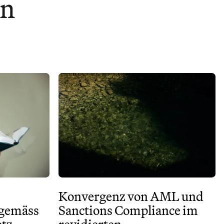
en
Konvergenz von AML und
 gemäss
Sanctions Compliance im