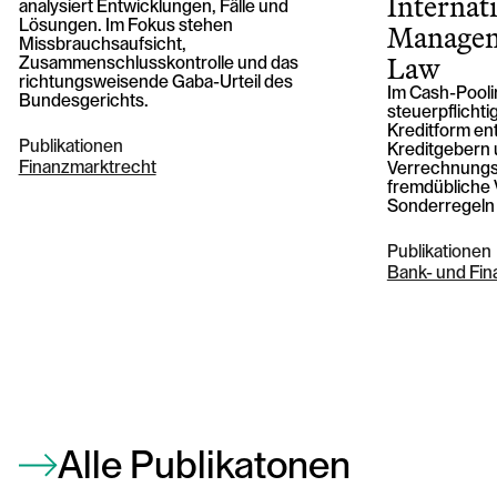
Internat
analysiert Entwicklungen, Fälle und
Managem
Lösungen. Im Fokus stehen
Missbrauchsaufsicht,
Law
Zusammenschlusskontrolle und das
richtungsweisende Gaba-Urteil des
Im Cash-Pooli
Bundesgerichts.
steuerpflicht
Kreditform ent
Publikationen
Kreditgebern 
Finanzmarktrecht
Verrechnungss
fremdübliche 
Sonderregeln 
Publikationen
Bank- und Fi
Alle Publikatonen