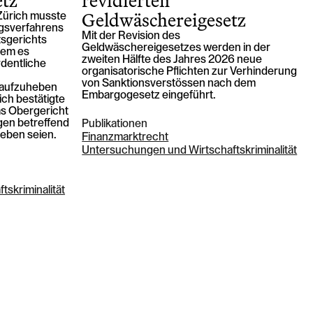
etz
revidierten
Geldwäschereigesetz
Zürich musste
gsverfahrens
Mit der Revision des
tsgerichts
Geldwäschereigesetzes werden in der
dem es
zweiten Hälfte des Jahres 2026 neue
rdentliche
organisatorische Pflichten zur Verhinderung
von Sanktionsverstössen nach dem
) aufzuheben
Embargogesetz eingeführt.
ich bestätigte
as Obergericht
gen betreffend
Publikationen
eben seien.
Finanzmarktrecht
Untersuchungen und Wirtschaftskriminalität
skriminalität