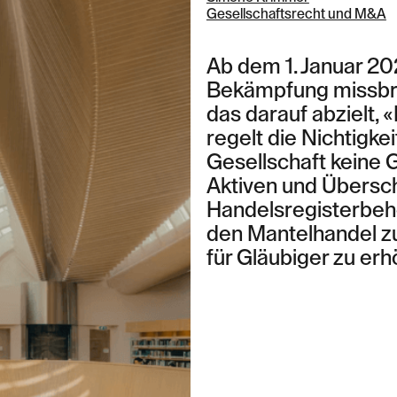
Gesellschaftsrecht und M&A
Ab dem 1. Januar 202
Bekämpfung missbräu
Kontakt Zürich
das darauf abzielt,
Löwenstrasse 1
regelt die Nichtigk
8001 Zürich
Gesellschaft keine 
T: +41 44 266 56 56
F: +41 44 266 56 66
Aktiven und Übersch
M: zh@barandun-law.ch
Handelsregisterbehör
Kontakt Zug
den Mantelhandel zu
Bahnhofstrasse 17
für Gläubiger zu erh
6300 Zug
T: +41 41 349 56 56
F: +41 41 349 56 66
M: zg@barandun-law.ch