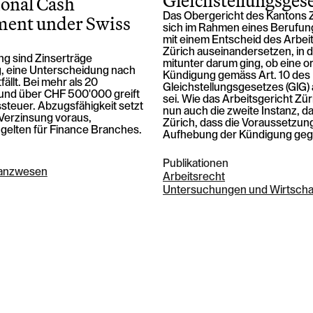
Gleichstellungsges
ional Cash
ent under Swiss
Das Obergericht des Kantons 
sich im Rahmen eines Berufun
mit einem Entscheid des Arbei
Zürich auseinandersetzen, in 
ng sind Zinserträge
mitunter darum ging, ob eine o
ig, eine Unterscheidung nach
Kündigung gemäss Art. 10 des
fällt. Bei mehr als 20
Gleichstellungsgesetzes (GlG
und über CHF 500'000 greift
sei. Wie das Arbeitsgericht Zür
teuer. Abzugsfähigkeit setzt
nun auch die zweite Instanz, d
Verzinsung voraus,
Zürich, dass die Voraussetzun
gelten für Finance Branches.
Aufhebung der Kündigung geg
Publikationen
nanzwesen
Arbeitsrecht
Untersuchungen und Wirtschaft