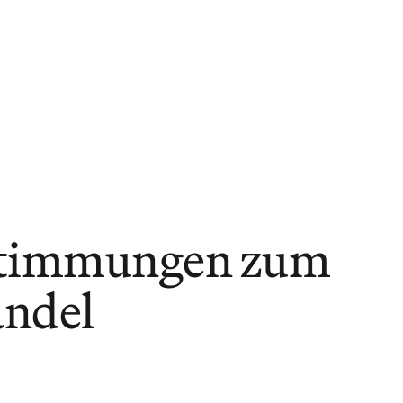
ights
stimmungen zum
ndel