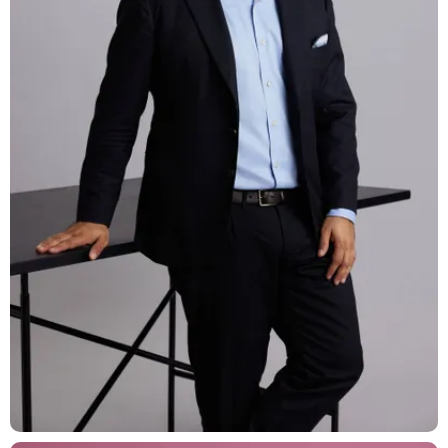
T: +41 44 266 56 56
F: +41 44 266 56 66
M: zh@barandun-law.ch
Kontakt Zug
Bahnhofstrasse 17
6300 Zug
T: +41 41 349 56 56
F: +41 41 349 56 66
M: zg@barandun-law.ch
DATENSCHUTZ
LINKEDIN