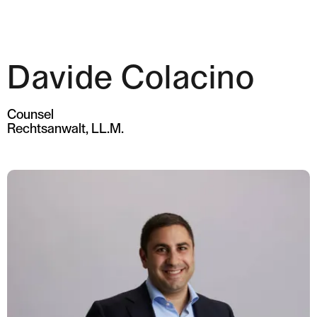
Davide Colacino
Expertise
Team
Counsel
Rechtsanwalt, LL.M.
News & Insights
Über uns
Karriere
Kontakt Zürich
Löwenstrasse 1
8001 Zürich