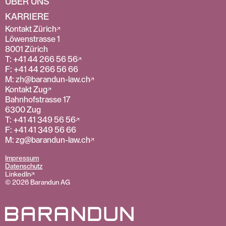
ÜBER UNS
KARRIERE
Kontakt Zürich
Löwenstrasse 1
8001 Zürich
T: +41 44 266 56 56
F: +41 44 266 56 66
M: zh@barandun-law.ch
Kontakt Zug
Bahnhofstrasse 17
6300 Zug
T: +41 41 349 56 56
F: +41 41 349 56 66
M: zg@barandun-law.ch
Impressum
Datenschutz
LinkedIn
© 2026 Barandun AG