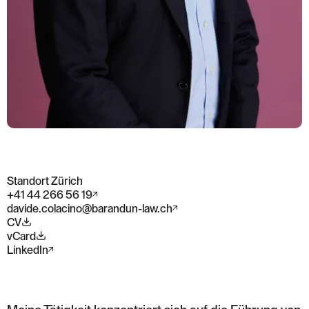
Standort Zürich
+41 44 266 56 19
davide.colacino@barandun-law.ch
CV
vCard
LinkedIn