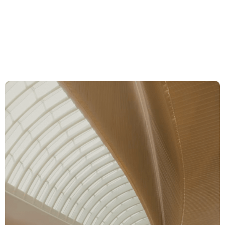
Conduct« und
«Weisungsverstösse»
Expertise
Team
News & Insights
About us
Career
Contact Zurich
Löwenstrasse 1
8001 Zurich