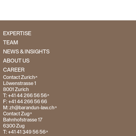
EXPERTISE
TEAM
NEWS & INSIGHTS
ABOUT US
CAREER
Contact Zurich
Löwenstrasse 1
8001 Zurich
T: +41 44 266 56 56
F: +41 44 266 56 66
M: zh@barandun-law.ch
Contact Zug
Bahnhofstrasse 17
6300 Zug
T: +41 41 349 56 56