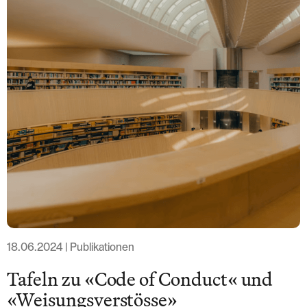
T: +41 44 266 56 56
F: +41 44 266 56 66
M: zh@barandun-law.ch
Contact Zug
Bahnhofstrasse 17
6300 Zug
T: +41 41 349 56 56
F: +41 41 349 56 66
M: zg@barandun-law.ch
DATA PROTECTION
LINKEDIN
18.06.2024 | Publikationen
Tafeln zu «Code of Conduct« und
«Weisungsverstösse»