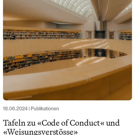
Löwenstrasse 1
8001 Zurich
T: +41 44 266 56 56
F: +41 44 266 56 66
M: zh@barandun-law.ch
Contact Zoug
Bahnhofstrasse 17
6300 Zoug
T: +41 41 349 56 56
F: +41 41 349 56 66
M: zg@barandun-law.ch
PROTECTION DES DONNÉES
LINKEDIN
18.06.2024 | Publikationen
Tafeln zu «Code of Conduct« und
«Weisungsverstösse»