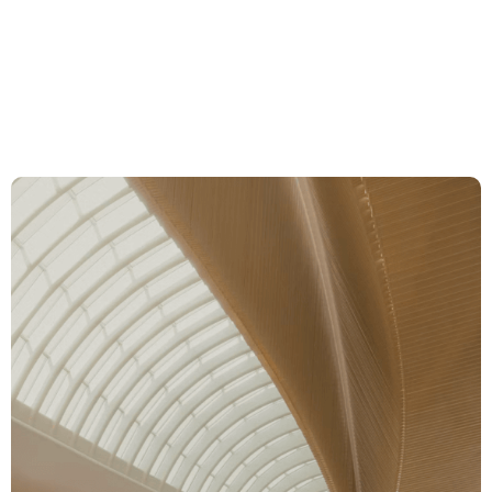
Conduct« und
«Weisungsverstösse»
Compétences
Équipe
Actualités et
Insights
À propos de nous
Carrière
Contact Zurich