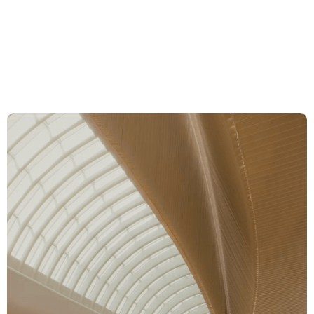
Gesellschafts- und
Wertpapierrecht
Compétences
Équipe
Actualités et
Insights
À propos de nous
Carrière
Contact Zurich