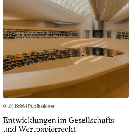
Löwenstrasse 1
8001 Zurich
T: +41 44 266 56 56
F: +41 44 266 56 66
M: zh@barandun-law.ch
Contact Zoug
Bahnhofstrasse 17
6300 Zoug
T: +41 41 349 56 56
F: +41 41 349 56 66
M: zg@barandun-law.ch
PROTECTION DES DONNÉES
LINKEDIN
01.01.1996 | Publikationen
Entwicklungen im Gesellschafts-
und Wertpapierrecht