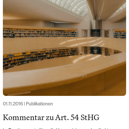
Löwenstrasse 1
8001 Zurich
T: +41 44 266 56 56
F: +41 44 266 56 66
M: zh@barandun-law.ch
Contact Zoug
Bahnhofstrasse 17
6300 Zoug
T: +41 41 349 56 56
F: +41 41 349 56 66
M: zg@barandun-law.ch
PROTECTION DES DONNÉES
LINKEDIN
01.11.2016 | Publikationen
Kommentar zu Art. 54 StHG