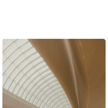
Art. 54 StHG
Compétences
Équipe
Actualités et
Insights
À propos de nous
Carrière
Contact Zurich