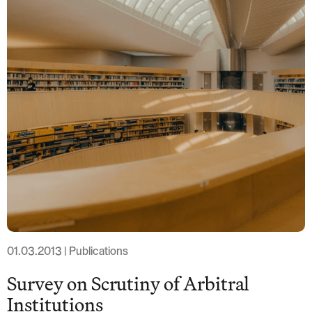
Löwenstrasse 1
8001 Zurich
T: +41 44 266 56 56
F: +41 44 266 56 66
M: zh@barandun-law.ch
Contact Zoug
Bahnhofstrasse 17
6300 Zoug
T: +41 41 349 56 56
F: +41 41 349 56 66
M: zg@barandun-law.ch
PROTECTION DES DONNÉES
LINKEDIN
01.03.2013 | Publications
Survey on Scrutiny of Arbitral
Institutions