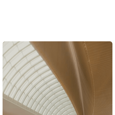
Scrutiny of Arbitral
Institutions
Compétences
Équipe
Actualités et
Insights
À propos de nous
Carrière
Contact Zurich