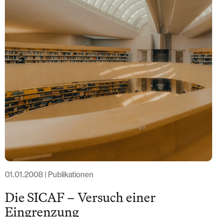
T: +41 44 266 56 56
F: +41 44 266 56 66
M: zh@barandun-law.ch
Kontakt Zug
Bahnhofstrasse 17
6300 Zug
T: +41 41 349 56 56
F: +41 41 349 56 66
M: zg@barandun-law.ch
DATENSCHUTZ
LINKEDIN
01.01.2008 | Publikationen
Die SICAF – Versuch einer
Eingrenzung