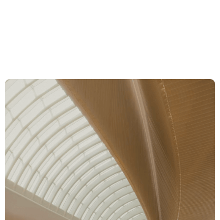
Versuch einer
Eingrenzung
Expertise
Team
News & Insights
Über uns
Karriere
Kontakt Zürich
Löwenstrasse 1
8001 Zürich