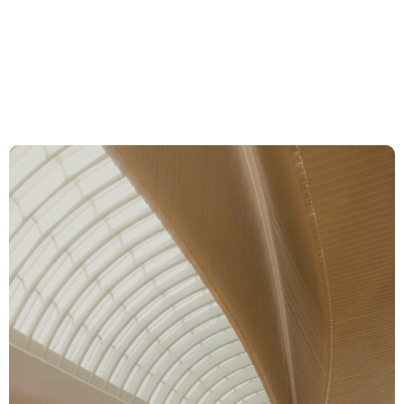
passive
Finanzinstrumente am
Kapitalmarkt
Expertise
Team
News & Insights
Über uns
Karriere
Kontakt Zürich
Löwenstrasse 1
8001 Zürich