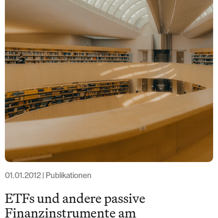
T: +41 44 266 56 56
F: +41 44 266 56 66
M: zh@barandun-law.ch
Kontakt Zug
Bahnhofstrasse 17
6300 Zug
T: +41 41 349 56 56
F: +41 41 349 56 66
M: zg@barandun-law.ch
DATENSCHUTZ
LINKEDIN
01.01.2012 | Publikationen
ETFs und andere passive
Finanzinstrumente am