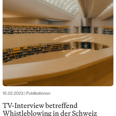
T: +41 44 266 56 56
F: +41 44 266 56 66
M: zh@barandun-law.ch
Kontakt Zug
Bahnhofstrasse 17
6300 Zug
T: +41 41 349 56 56
F: +41 41 349 56 66
M: zg@barandun-law.ch
DATENSCHUTZ
LINKEDIN
16.02.2023 | Publikationen
TV-Interview betreffend
Whistleblowing in der Schweiz