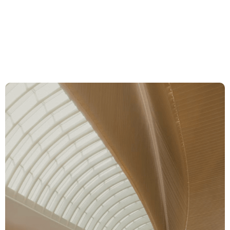
betreffend
Whistleblowing in
der Schweiz
Expertise
Team
News & Insights
Über uns
Karriere
Kontakt Zürich
Löwenstrasse 1
8001 Zürich