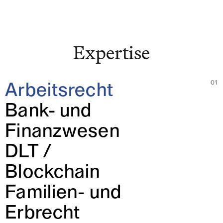
Expertise
Expertise
Team
01
Arbeitsrecht
News & Insights
Bank- und
Über uns
Finanzwesen
Karriere
DLT /
Blockchain
Familien- und
Kontakt Zürich
Erbrecht
Löwenstrasse 1
8001 Zürich